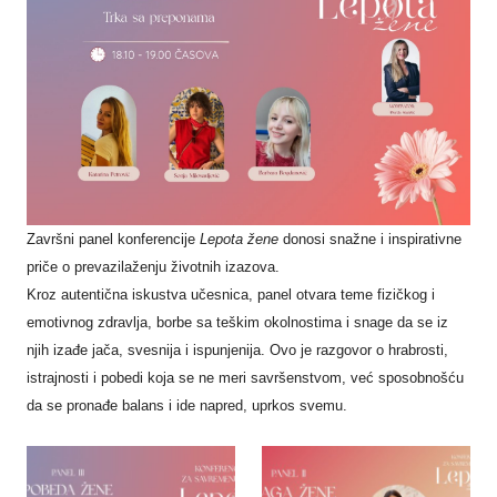
MindUp
2026
Završni panel konferencije
Lepota žene
donosi snažne i inspirativne
priče o prevazilaženju životnih izazova.
Kroz autentična iskustva učesnica, panel otvara teme fizičkog i
emotivnog zdravlja, borbe sa teškim okolnostima i snage da se iz
njih izađe jača, svesnija i ispunjenija. Ovo je razgovor o hrabrosti,
istrajnosti i pobedi koja se ne meri savršenstvom, već sposobnošću
da se pronađe balans i ide napred, uprkos svemu.