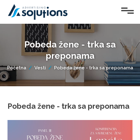
Početna
Pobeda žene - trka sa
Usluge
preponama
O
nama
Početna
Vesti
Pobeda žene - trka sa preponama
Projekti
Vesti
Konferencije
Pobeda žene - trka sa preponama
Teen
Kontakt
Talk
Lepota
žene