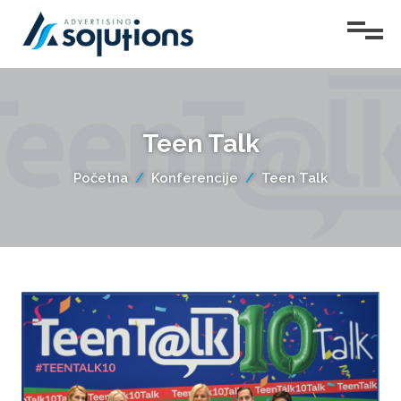
Početna
Teen Talk
Usluge
O
Početna
Konferencije
Teen Talk
nama
Projekti
Vesti
Konferencije
Teen
Kontakt
Talk
Lepota
žene