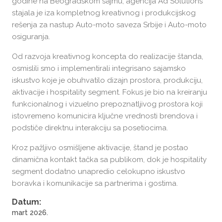
godine na Beogradskom sajmu, agencija Ad Solutions
MindUp
stajala je iza kompletnog kreativnog i produkcijskog
rešenja za nastup Auto-moto saveza Srbije i Auto-moto
2026
osiguranja.
Od razvoja kreativnog koncepta do realizacije štanda,
osmislili smo i implementirali integrisano sajamsko
iskustvo koje je obuhvatilo dizajn prostora, produkciju,
aktivacije i hospitality segment. Fokus je bio na kreiranju
funkcionalnog i vizuelno prepoznatljivog prostora koji
istovremeno komunicira ključne vrednosti brendova i
podstiče direktnu interakciju sa posetiocima.
Kroz pažljivo osmišljene aktivacije, štand je postao
dinamična kontakt tačka sa publikom, dok je hospitality
segment dodatno unapredio celokupno iskustvo
boravka i komunikacije sa partnerima i gostima.
Datum:
mart 2026.