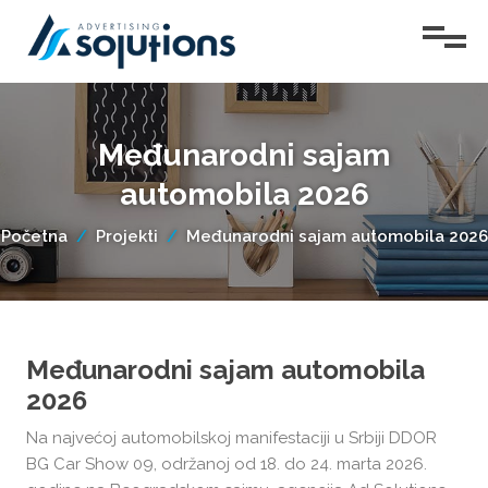
Početna
Međunarodni sajam
Usluge
automobila 2026
O
nama
Početna
Projekti
Međunarodni sajam automobila 2026
Projekti
Vesti
Konferencije
Međunarodni sajam automobila
Teen
Kontakt
2026
Talk
Na najvećoj automobilskoj manifestaciji u Srbiji DDOR
Lepota
BG Car Show 09, održanoj od 18. do 24. marta 2026.
žene