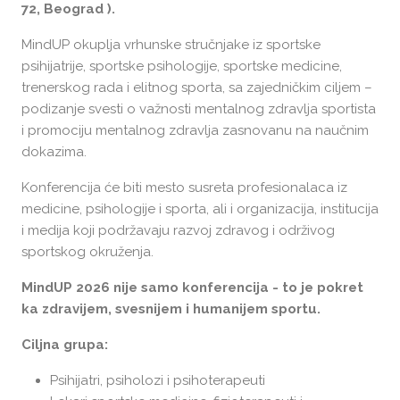
72, Beograd ).
MindUP okuplja vrhunske stručnjake iz sportske
psihijatrije, sportske psihologije, sportske medicine,
trenerskog rada i elitnog sporta, sa zajedničkim ciljem –
podizanje svesti o važnosti mentalnog zdravlja sportista
i promociju mentalnog zdravlja zasnovanu na naučnim
dokazima.
Konferencija će biti mesto susreta profesionalaca iz
medicine, psihologije i sporta, ali i organizacija, institucija
i medija koji podržavaju razvoj zdravog i održivog
sportskog okruženja.
MindUP 2026 nije samo konferencija - to je pokret
ka zdravijem, svesnijem i humanijem sportu.
Ciljna grupa:
Psihijatri, psiholozi i psihoterapeuti