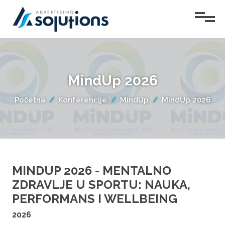
Početna
MindUp 2026
Usluge
O
Početna
Konferencije
MindUp
MindUp 2026
nama
Projekti
Vesti
Konferencije
MINDUP 2026 - MENTALNO
Teen
Kontakt
ZDRAVLJE U SPORTU: NAUKA,
Talk
PERFORMANS I WELLBEING
Lepota
2026
žene