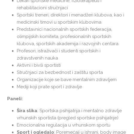
Lekari sportske medicine, fizioterapeuti i
rehabilitacioni stručnjaci
Sportski treneri, direktori i menadžeri klubova, kao i
medicinski timovi u sportskim klubovima
Predstavnici nacionalnih sportskih federacija,
olimpijskih komiteta, profesionalnih sportskih
klubova, sportskih akademija i razvojnih centara
Profesori, istraživači i studenti sportskih i
zdravstvenih nauka
Aktivni i bivši sportisti
Stručnjaci za bezbednost i zaštitu sporta
Organizacije koje se bave mentalnim zdravljem
Mediji koji prate sport i zdravlje
Paneli:
Šira slika
: Sportska psihijatrija i mentalno zdravlje
vrhunskih sportista (pregled sportske psihijatrije)
Emocionalna regulacija u vrhunskom sportu
Sport i ogledalo
: Poremećaji u ishrani, body image