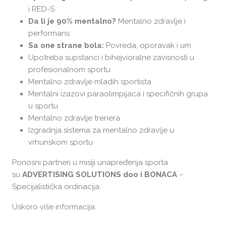
i RED-S
Da li je 90% mentalno?
Mentalno zdravlje i
performans
Sa one strane bola:
Povreda, oporavak i um
Upotreba supstanci i bihejvioralne zavisnosti u
profesionalnom sportu
Mentalno zdravlje mladih sportista
Mentalni izazovi paraolimpijaca i specifičnih grupa
u sportu
Mentalno zdravlje trenera
Izgradnja sistema za mentalno zdravlje u
vrhunskom sportu
Ponosni partneri u misiji unapređenja sporta
su
ADVERTISING SOLUTIONS doo i
BONACA
–
Specijalistička ordinacija.
Uskoro više informacija.